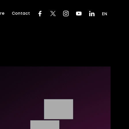
dre
Contact
EN