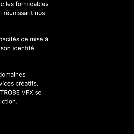
c les formidables
n réunissant nos
pacités de mise à
son identité
 domaines
ices créatifs,
t STROBE VFX se
uction.